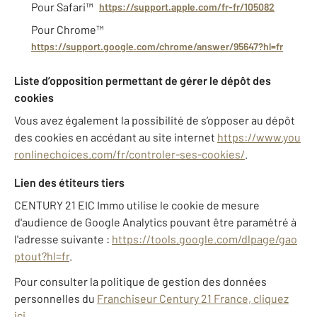
Pour Safari™
https://support.apple.com/fr-fr/105082
Pour Chrome™
https://support.google.com/chrome/answer/95647?hl=fr
Liste d’opposition permettant de gérer le dépôt des
cookies
Vous avez également la possibilité de s’opposer au dépôt
des cookies en accédant au site internet
https://www.you
ronlinechoices.com/fr/controler-ses-cookies/
.
Lien des étiteurs tiers
CENTURY 21 EIC Immo utilise le cookie de mesure
d'audience de Google Analytics pouvant être paramétré à
l'adresse suivante :
https://tools.google.com/dlpage/gao
ptout?hl=fr
.
Pour consulter la politique de gestion des données
personnelles du
Franchiseur Century 21 France, cliquez
ici
.