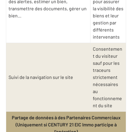
des alertes, estimer un bien,
pour assurer
transmettre des documents, gérer un
la visibilité des
bien…
biens et leur
gestion par
différents
intervenants
Consentemen
t du visiteur
sauf pour les
traceurs
Suivi de la navigation sur le site
strictement
nécessaires
au
fonctionneme
nt du site
Partage de données à des Partenaires Commerciaux
(Uniquement si CENTURY 21 EIC Immo participe à
l’opération)