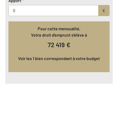
Apport
*
€
Pour cette mensualité,
Votre droit d'emprunt s'élève à
72 419
€
Voir les 1 bien correspondant à votre budget