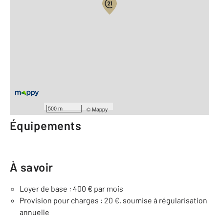
Vue globale
Location meublée
2
Surface totale : 19,3 m
2
Surface habitable : 19,3 m
Type d'appartement : Studio
Étage : Rez-de-chaussée
Nombre de pièces : 1
[Voir le détail]
500 m
©
Mappy
Équipements
À savoir
Loyer de base : 400 € par mois
Provision pour charges : 20 €, soumise à régularisation
annuelle