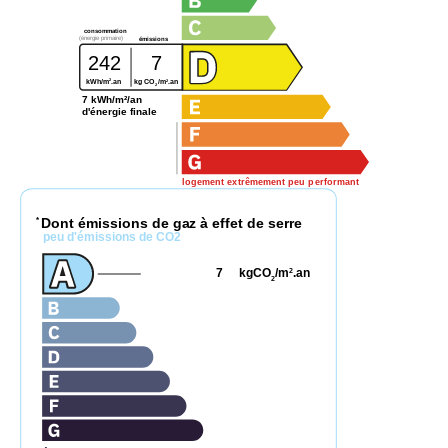
consommation
(énergie primaire)
émissions
242
7
2
2
kWh/m
.an
kg CO
/m
.an
2
7 kWh/m²/an
d'énergie finale
logement extrêmement peu performant
Dont émissions de gaz à effet de serre
*
peu d'émissions de CO2
7
kgCO
/m
.an
2
2