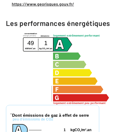
https://www.georisques.gouv.fr/
Les performances énergétiques
consommation
logement extrêmement performant
(énergie primaire)
émissions
49
1
2
2
kWh/m
.an
kg CO
/m
.an
2
logement extrêmement peu performant
Dont émissions de gaz à effet de serre
*
peu d'émissions de CO2
1
kgCO
/m
.an
2
2