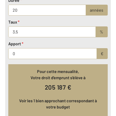
Durée
*
années
Taux
*
%
Apport
*
€
Pour cette mensualité,
Votre droit d'emprunt s'élève à
205 187
€
Voir les 1 bien approchant correspondant à
votre budget