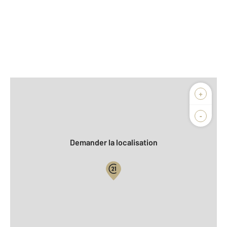
Afficher sur la carte :
+
Agence
-
Demander la localisation
Vue globale
2
Surface totale : 90 m
2
Surface habitable : 90 m
2
Surface terrain : 300 m