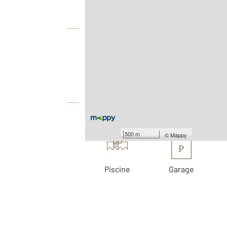
Vue globale
2
Surface totale : 197 m
2
Surface terrain : 700 m
Équipements
Les plus
500 m
©
Mappy
P
Piscine
Garage