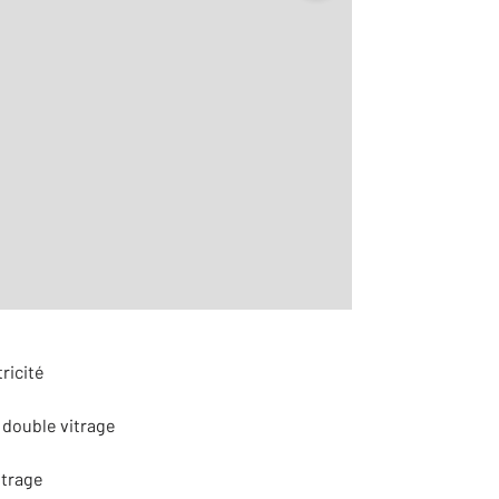
2
m
r le détail]
ricité
 double vitrage
itrage