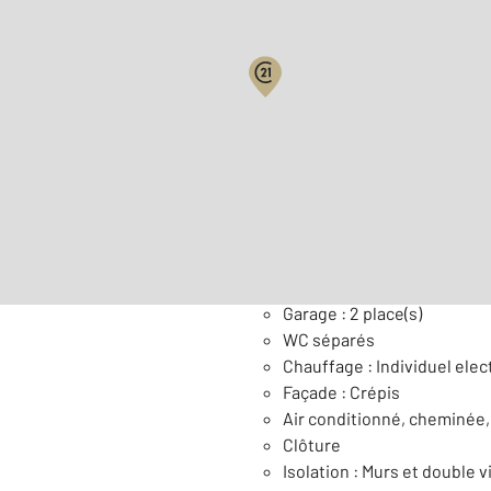
Surface habitable : 197,6 
Nombre de pièces : 7
[Voi
Général
Garage : 2 place(s)
WC séparés
Chauffage : Individuel elect
Façade : Crépis
Air conditionné, cheminée,
Clôture
Isolation : Murs et double v