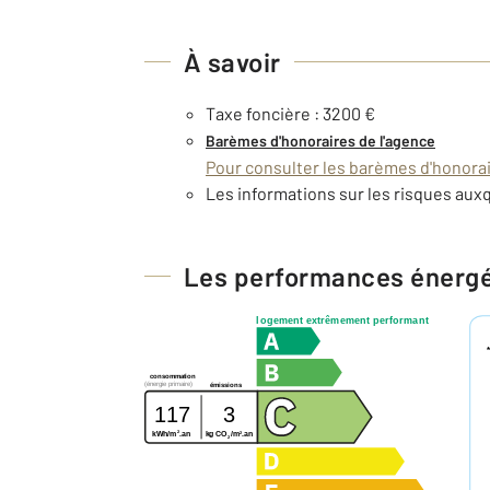
À savoir
Taxe foncière : 3200 €
Barèmes d'honoraires de l'agence
Pour consulter les barèmes d'honorair
Les informations sur les risques auxq
Les performances énerg
logement extrêmement performant
consommation
(énergie primaire)
émissions
117
3
2
2
kg CO
/m
.an
kWh/m
.an
2