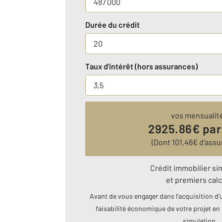
Durée du crédit
Taux d'intérêt (hors assurances)
vos mensualit
2925.86
€ par
(Dont
101.46
€ d’assu
Crédit immobilier si
et premiers calc
Avant de vous engager dans l’acquisition d’u
faisabilité économique de votre projet en 
simulation