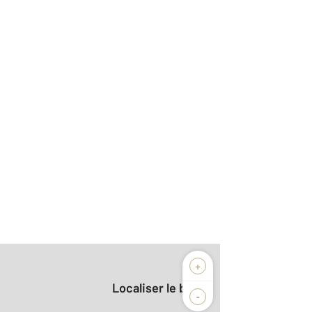
+
Localiser le bien
-