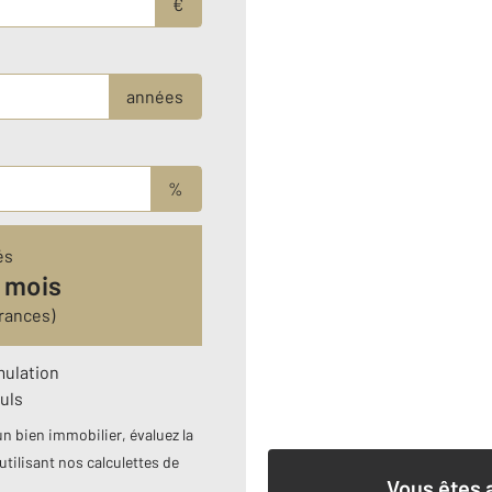
€
années
%
és
 mois
rances)
mulation
uls
n bien immobilier, évaluez la
utilisant nos calculettes de
Vous êtes 