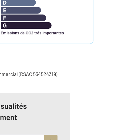
Émissions de CO2 très importantes
mmercial (RSAC 534524319)
sualités
ement