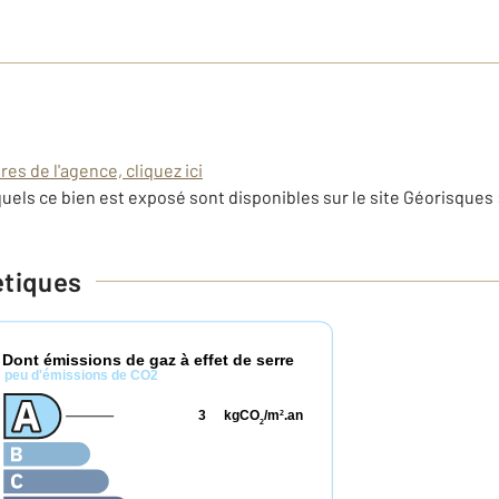
es de l'agence, cliquez ici
uels ce bien est exposé sont disponibles sur le site Géorisques 
étiques
Dont émissions de gaz à effet de serre
*
peu d'émissions de CO2
3
kgCO
/m
.an
2
2