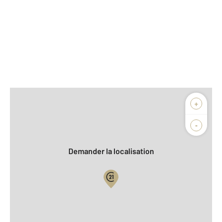
Afficher sur la carte :
+
Agence
-
Demander la localisation
Vue globale
2
Surface totale : 75,6 m
2
Surface habitable : 75,6 m