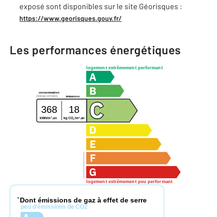
exposé sont disponibles sur le site Géorisques :
https://www.georisques.gouv.fr/
Les performances énergétiques
logement extrêmement performant
consommation
(énergie primaire)
émissions
368
18
2
2
kg CO
/m
.an
kWh/m
.an
2
logement extrêmement peu performant
Dont émissions de gaz à effet de serre
*
peu d'émissions de CO2