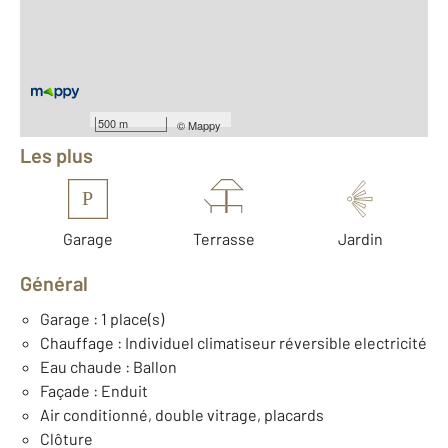
2
Surface terrain : 100 m
Nombre de pièces : 4
[Voir le détail]
Équipements
500 m
©
Mappy
Les plus
P
Garage
Terrasse
Jardin
Général
Garage : 1 place(s)
Chauffage : Individuel climatiseur réversible electricité
Eau chaude : Ballon
Façade : Enduit
Air conditionné, double vitrage, placards
Clôture