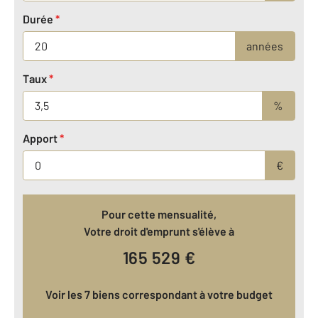
Durée
*
années
Taux
*
%
Apport
*
€
Pour cette mensualité,
Votre droit d'emprunt s'élève à
165 529
€
Voir les 7 biens correspondant à votre budget