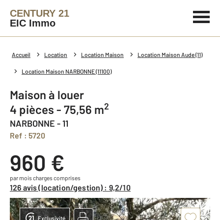
CENTURY 21
EIC Immo
Accueil
Location
Location Maison
Location Maison Aude (11)
Location Maison NARBONNE (11100)
Maison à louer
2
4 pièces - 75,56 m
NARBONNE - 11
Ref : 5720
960 €
par mois charges comprises
126 avis (location/gestion) : 9,2/10
Exclusivité