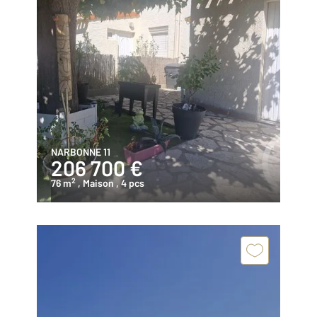
NARBONNE 11
206 700 €
2
76 m
, Maison
, 4 pcs