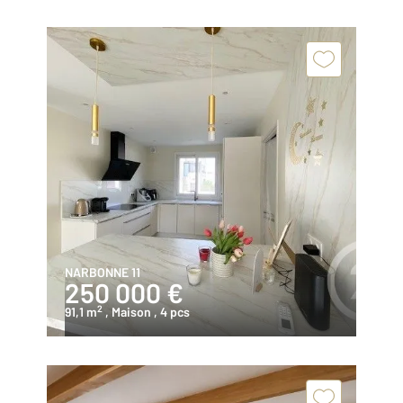
NARBONNE 11
250 000 €
2
91,1 m
, Maison
, 4 pcs