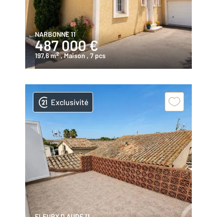
NARBONNE 11
487 000 €
2
197,6 m
, Maison
, 7 pcs
Exclusivité
FLEURY D AUDE 11