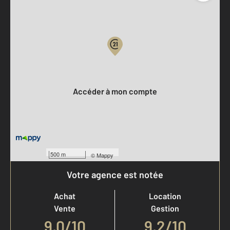
Parlons de vous, parlons biens
Votre compte :
Accéder à mon compte
500 m
©
Mappy
Votre agence est notée
Achat
Location
Vente
Gestion
9,0
/
10
9,2/10