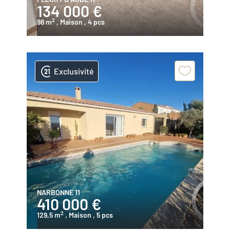
134 000 €
2
98 m
, Maison
, 4 pcs
Exclusivité
NARBONNE 11
410 000 €
2
129,5 m
, Maison
, 5 pcs