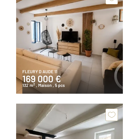
FLEURY D AUDE 11
169 000 €
2
132 m
, Maison
, 5 pcs