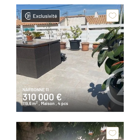
Exclusivité
NARBONNE 11
310 000 €
2
119,6 m
, Maison
, 4 pcs