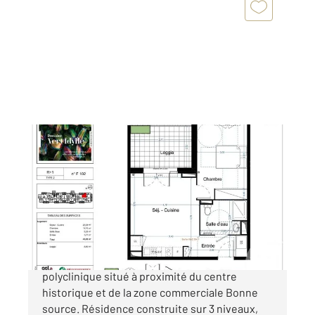
NARBONNE 11
2
43,30 m
, 2 pièces
Ref : 5379
Appartement F2 à vendre
156 000 €
NARBONNE: Programme neuf dans le quartier
polyclinique situé à proximité du centre
historique et de la zone commerciale Bonne
source. Résidence construite sur 3 niveaux,