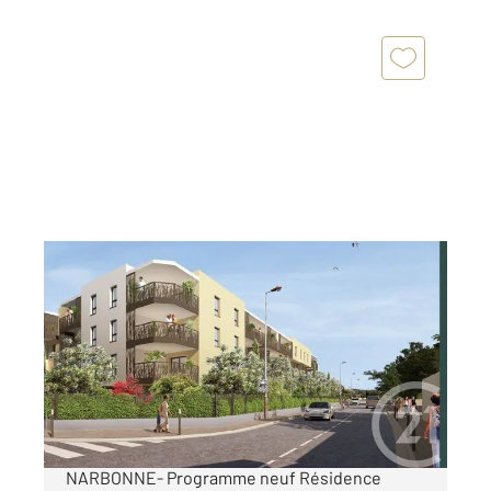
NARBONNE 11
2
62,23 m
, 3 pièces
Ref : 5611
Appartement T3 à vendre
246 896 €
Urban Flower Résidence moderne et élégante
NARBONNE- Programme neuf Résidence