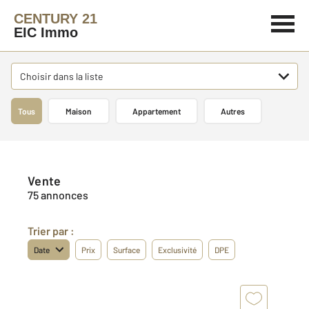
CENTURY 21
EIC Immo
Choisir dans la liste
Tous
Maison
Appartement
Autres
Vente
75 annonces
Trier par :
Date
Prix
Surface
Exclusivité
DPE