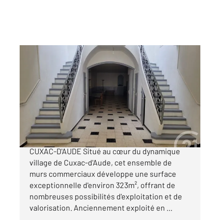
CUXAC D AUDE 11
2
323 m
, 5 pièces
Ref : 5686
Maison à vendre
192 000 €
MURS COMMERCIAUX À FORT POTENTIEL
CUXAC-D'AUDE Situé au cœur du dynamique
village de Cuxac-d'Aude, cet ensemble de
murs commerciaux développe une surface
exceptionnelle d'environ 323m², offrant de
nombreuses possibilités d'exploitation et de
valorisation. Anciennement exploité en ...