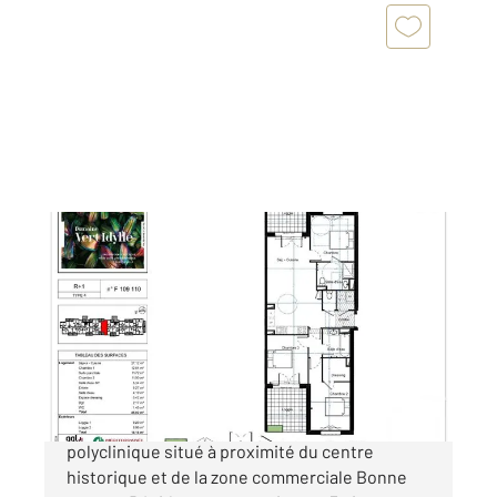
NARBONNE 11
2
85,02 m
, 4 pièces
Ref : 5382
Appartement F4 à vendre
336 500 €
NARBONNE: Programme neuf dans le quartier
polyclinique situé à proximité du centre
historique et de la zone commerciale Bonne