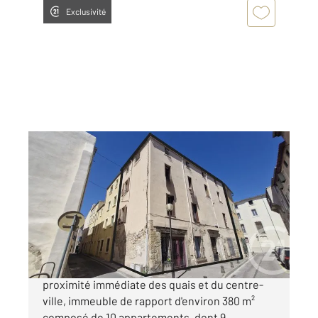
Exclusivité
NARBONNE 11
2
380 m
Ref : 5342
Immeuble à vendre
400 000 €
Immeuble de rapport Narbonne centre À
proximité immédiate des quais et du centre-
ville, immeuble de rapport d'environ 380 m²
composé de 10 appartements, dont 9