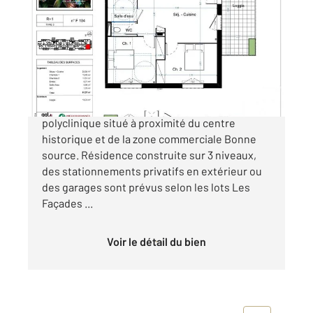
2
61,57 m
, 3 pièces
Ref : 5381
Appartement F3 à vendre
234 000 €
NARBONNE: Programme neuf dans le quartier
polyclinique situé à proximité du centre
historique et de la zone commerciale Bonne
source. Résidence construite sur 3 niveaux,
des stationnements privatifs en extérieur ou
des garages sont prévus selon les lots Les
Façades ...
Voir le détail du bien