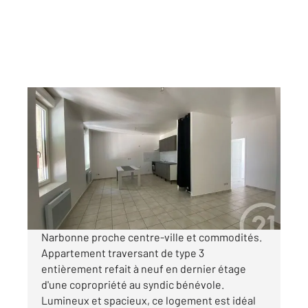
NARBONNE 11
2
58,93 m
, 3 pièces
Ref : 5389
Appartement à vendre
92 500 €
Visiter le site dédié
Narbonne proche centre-ville et commodités.
Appartement traversant de type 3
entièrement refait à neuf en dernier étage
d'une copropriété au syndic bénévole.
Lumineux et spacieux, ce logement est idéal