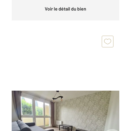
Voir le détail du bien
NARBONNE 11
2
27,09 m
, 1 pièce
Ref : 5530
Appartement F1 à vendre
79 000 €