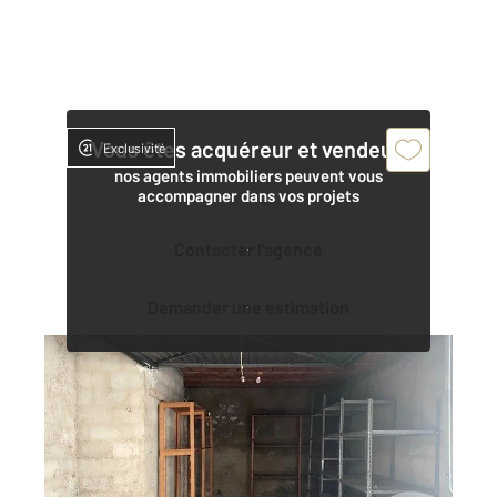
Vous êtes acquéreur et vendeur,
Exclusivité
nos agents immobiliers peuvent vous
accompagner dans vos projets
Contacter l'agence
Demander une estimation
NARBONNE 11
2
20 m
Ref : 5294
Parking à vendre
34 000 €