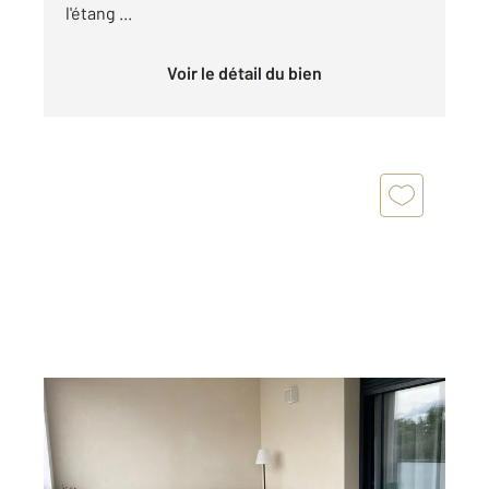
l'étang ...
Voir le détail du bien
NARBONNE 11
2
102,72 m
, 3 pièces
Ref : 5671
Appartement F3 à vendre