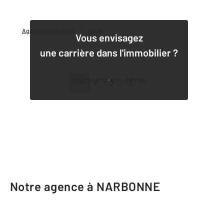
Agence immobilière
Vente
Vous envisagez
une carrière dans l'immobilier ?
Découvrir nos offres
1
2
3
4
Notre agence à NARBONNE